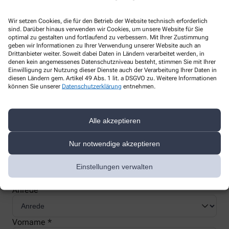
Wir setzen Cookies, die für den Betrieb der Website technisch erforderlich
sind. Darüber hinaus verwenden wir Cookies, um unsere Website für Sie
optimal zu gestalten und fortlaufend zu verbessern. Mit Ihrer Zustimmung
geben wir Informationen zu Ihrer Verwendung unserer Website auch an
Nachweis Ihrer Befreiung
Drittanbieter weiter. Soweit dabei Daten in Ländern verarbeitet werden, in
denen kein angemessenes Datenschutzniveau besteht, stimmen Sie mit Ihrer
Einwilligung zur Nutzung dieser Dienste auch der Verarbeitung Ihrer Daten in
diesen Ländern gem. Artikel 49 Abs. 1 lit. a DSGVO zu. Weitere Informationen
Wenn Sie einen Ausweis über die Befreiung der gesetzlichen
können Sie unserer
Datenschutzerklärung
entnehmen.
Zuzahlung haben, können wir diese Info speichern und Sie
müssen Ihren Ausweis nicht immer vorzeigen.
Alle akzeptieren
Kundenkarte beantragen
Nur notwendige akzeptieren
Jetzt schnell und einfach online beantragen und beim nächsten
Einstellungen verwalten
Besuch bei uns in der Apotheke abholen.
Anrede
Vorname *